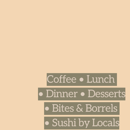
Coffee • Lunch 
• Dinner • Desserts
• Bites & Borrels 
• Sushi by Locals